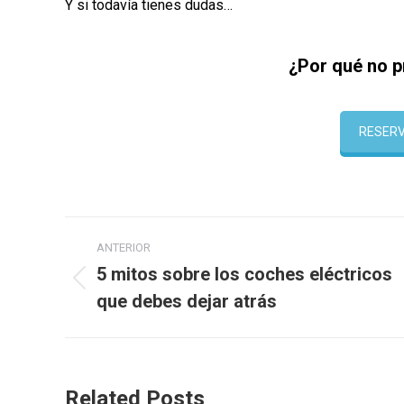
Y si todavía tienes dudas…
¿Por qué no 
RESERV
Navegación
ANTERIOR
entre
5 mitos sobre los coches eléctricos
Publicación
que debes dejar atrás
publicaciones
anterior:
Related Posts