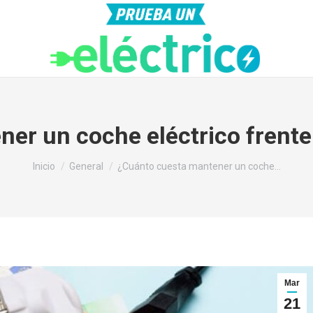
er un coche eléctrico frent
Estás aquí:
Inicio
General
¿Cuánto cuesta mantener un coche…
Mar
21