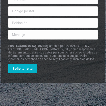
PROTECCIÓN DE DATOS:
Reglamento (UE) 2016/679 RGPD y
LOPDGDD 3/2018. EÑUTT COMUNICACIÓN, S.L., como responsable
del tratamiento, tratará sus datos para gestionar sus solicitudes de
información, dudas, consultas, sugerencias o quejas. Podrá
ejercitar los derechos de acceso, rectificación y supresión de los
datos, entre otros, tal y como se explica en la información adicional
que está a su disposición en el apartado de
Política de Privacidad
.