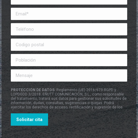
PROTECCIÓN DE DATOS:
Reglamento (UE) 2016/679 RGPD y
LOPDGDD 3/2018. EÑUTT COMUNICACIÓN, S.L., como responsable
del tratamiento, tratará sus datos para gestionar sus solicitudes de
información, dudas, consultas, sugerencias o quejas. Podrá
ejercitar los derechos de acceso, rectificación y supresión de los
datos, entre otros, tal y como se explica en la información adicional
que está a su disposición en el apartado de
Política de Privacidad
.