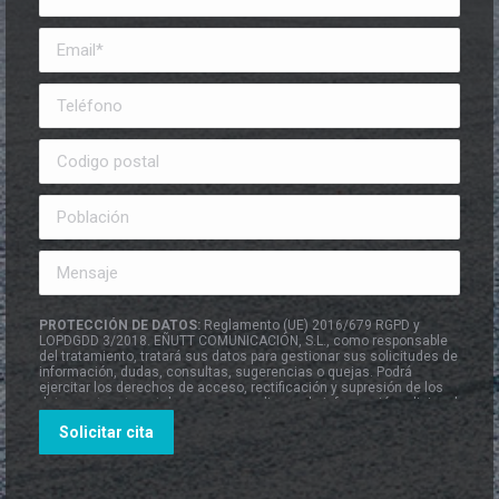
PROTECCIÓN DE DATOS:
Reglamento (UE) 2016/679 RGPD y
LOPDGDD 3/2018. EÑUTT COMUNICACIÓN, S.L., como responsable
del tratamiento, tratará sus datos para gestionar sus solicitudes de
información, dudas, consultas, sugerencias o quejas. Podrá
ejercitar los derechos de acceso, rectificación y supresión de los
datos, entre otros, tal y como se explica en la información adicional
que está a su disposición en el apartado de
Política de Privacidad
.